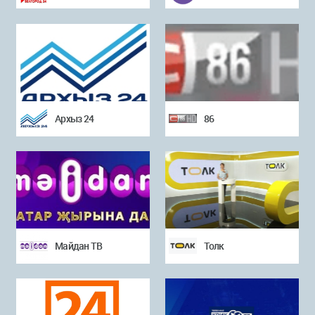
Архыз 24
86
Майдан ТВ
Толк