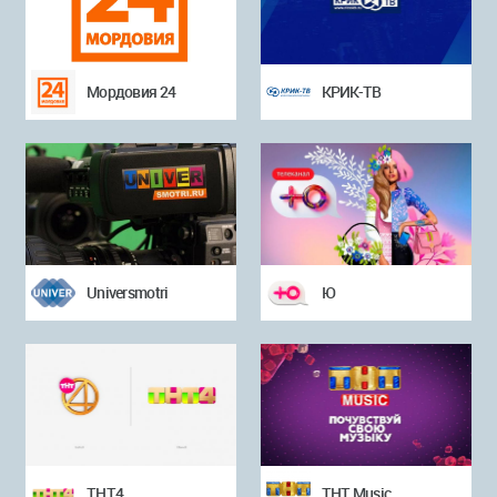
Мордовия 24
КРИК-ТВ
Universmotri
Ю
ТНТ4
ТНТ Music