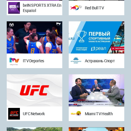
beIN SPORTS XTRA En
Red Bull TV
Español
ITV Deportes
Астрахань Спорт
UFC Network
Miami TV Health