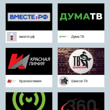
вместе.рф
Дума ТВ
Красная линия
Шансон ТВ