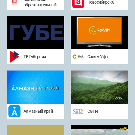
Новосибирск 8
образовательный
ТВ Губерния
Салям Уфа
Алмазный Край
CGTN