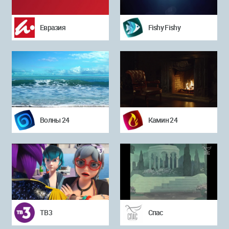
Евразия
Fishy Fishy
Волны 24
Камин 24
ТВ3
Спас