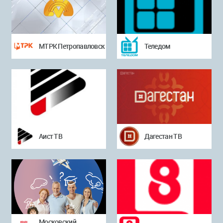
МТРК Петропавловск
Теледом
Аист ТВ
Дагестан ТВ
Московский