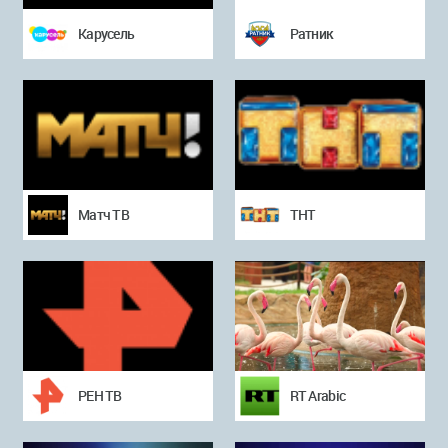
Карусель
Ратник
Матч ТВ
ТНТ
РЕН ТВ
RT Arabic